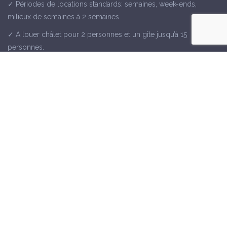
✓ Périodes de locations standards: semaines, week-ends,
milieux de semaines à 2 semaines.
✓ A louer châlet pour 2 personnes et un gîte jusqu’à 15
personnes.
✓ Consultez nos offres de dernières minutes et nos
arrangements spéciaux.
✓ Dochamps, proche des lieux touristiques tels que La Roche,
Durbuy, Houffalize, la Baraque Fraiture, Bastogne et les grottes
de Han et Remouchamps.
Contactez nous
Away From Home
Rue de la Gare 26, 6960 Dochamps
+32 468 10 04 16
ou
contactez-nous via le formulaire
directement.